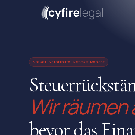
Steuer-Soforthilfe · Rescue-Mandat
Steuerrückstä
Wir räumen 
bevor das Fin