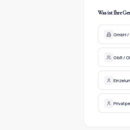
Was ist Ihre Ge
GmbH /
GbR / O
Einzelun
Privatp