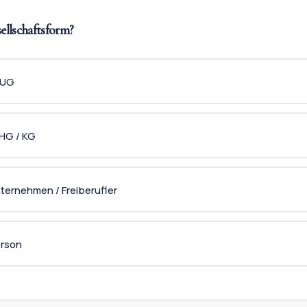
sellschaftsform?
 UG
HG / KG
ternehmen / Freiberufler
erson