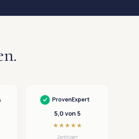
en.
o
ProvenExpert
5,0 von 5
★
★
★
★
★
Zertifiziert