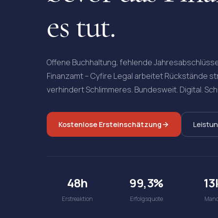
es tut.
Offene Buchhaltung, fehlende Jahresabschlüs
Finanzamt – Cyfire Legal arbeitet Rückstände str
verhindert Schlimmeres. Bundesweit. Digital. Schn
Kostenlose Ersteinschätzung
Leistu
48h
99,3%
13
Erstreaktion
Erfolgsquote
Mand