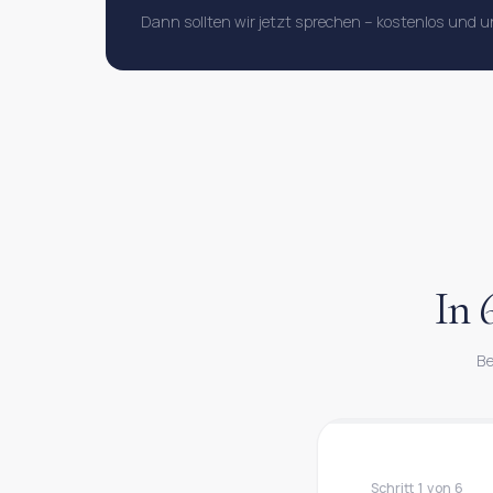
Dann sollten wir jetzt sprechen – kostenlos und u
In 
Be
Schritt
1
von
6