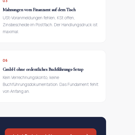
03
Mahnungen vom Finanzamt auf dem Tisch
USt-Voranmeldungen fehlen, KSt offen,
Zinsbescheide im Postfach. Der Handlungsdruck ist
maximal.
06
GmbH ohne ordentliches Buchführungs-Setup
Kein Verrechnungskonto, keine
Buchführungsdokumentation. Das Fundament fehlt
von Anfang an.