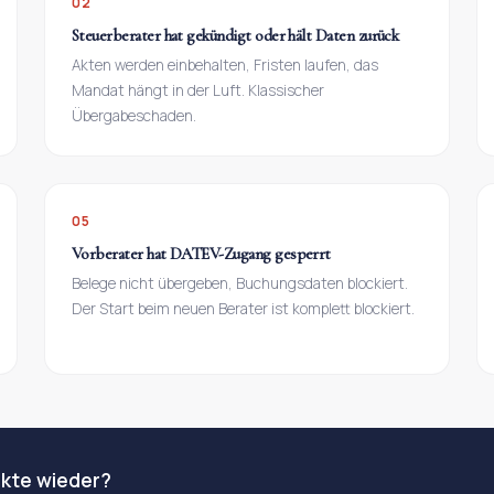
02
Steuerberater hat gekündigt oder hält Daten zurück
Akten werden einbehalten, Fristen laufen, das
Mandat hängt in der Luft. Klassischer
Übergabeschaden.
05
Vorberater hat DATEV-Zugang gesperrt
Belege nicht übergeben, Buchungsdaten blockiert.
Der Start beim neuen Berater ist komplett blockiert.
nkte wieder?