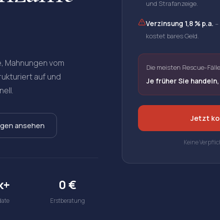
und Strafanzeige.
Verzinsung 1,8 % p.a.
–
kostet bares Geld.
se, Mahnungen vom
Die meisten Rescue-Fälle 
ukturiert auf und
Je früher Sie handeln,
ell.
Jetzt k
ngen ansehen
Keine Verpfli
k+
0 €
ate
Erstberatung