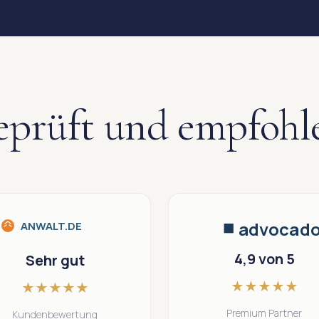
prüft und empfohl
advocad
ANWALT.DE
4,9 von 5
Sehr gut
★
★
★
★
★
★
★
★
★
★
Premium Partner
Kundenbewertung