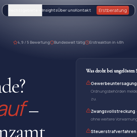
Rechtsgebiete
Insights
Über uns
Kontakt
Erstberatung
4,9 / 5 Bewertung
Bundesweit tätig
Erstreaktion in 48h
Was droht bei ungelösten 
nde?
Gewerbeuntersagung
Ordnungsbehörden melden
auf
zu.
–
Zwangsvollstreckung
ohne weitere Vorwarnung
anzamt
Steuerstrafverfahren