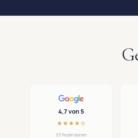
Ge
4,7 von 5
★
★
★
★
☆
93 Rezensionen