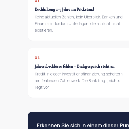
01
Buchhaltung 1–3 Jahre im Rückstand
Keine aktuellen Zahlen, kein Überblick. Banken und
Finanzamt fordern Unterlagen, die schlicht nicht
existieren.
04
Jahresabschlüsse fehlen – Bankgespräch steht an
Kreditlinie oder Investitionsfinanzierung scheitern
am fehlenden Zahlenwerk. Die Bank fragt, nichts
liegt vor.
Erkennen Sie sich in einem dieser Pu